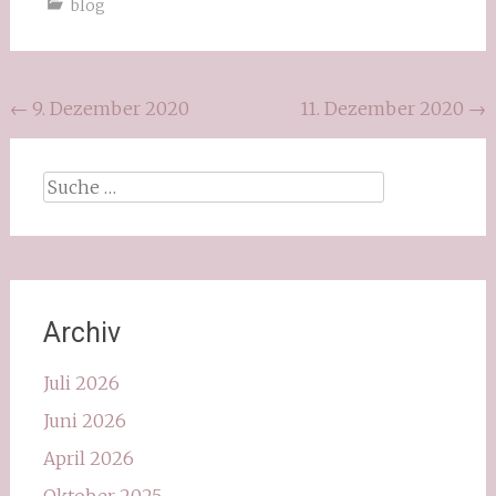
blog
Beitragsnavigation
←
9. Dezember 2020
11. Dezember 2020
→
Suche
nach:
Archiv
Juli 2026
Juni 2026
April 2026
Oktober 2025