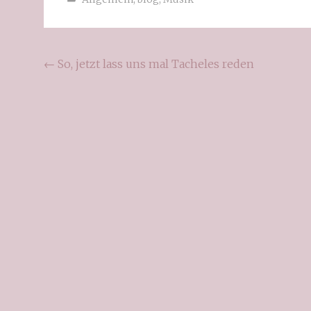
←
So, jetzt lass uns mal Tacheles reden